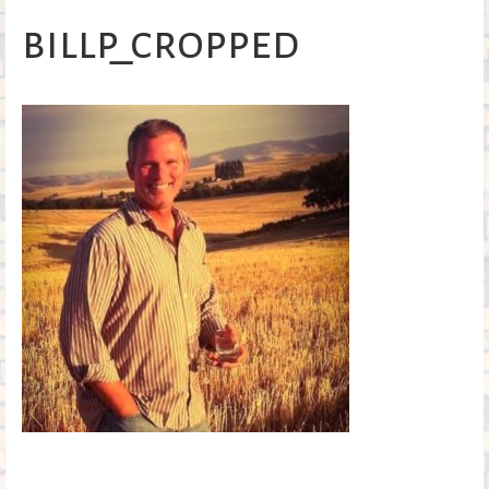
o
billp_cropped
k