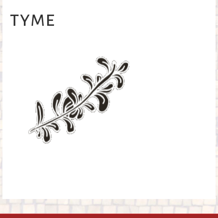
o
tyme
k